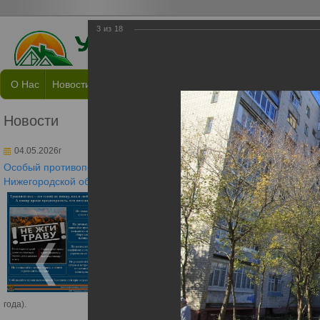
3
из
18
О Нас
Новости
Пресс-Центр
Документы
Раскрытие Инф
Новости
Обслужив
04.05.2026г
Обслуживаемые д
Особый противопожарный режим в
Нижегородской области
С 30 апреля 2026 года
на всей территории
Нижегородской области
установлен Особый
противопожарный
режим!
(Постановление
Правительства
Нижегородской области
N 176 от 30.04.2026
года).