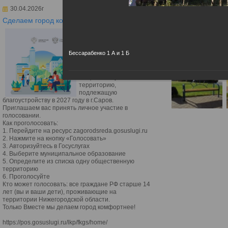
30.04.2026г
Сделаем город комфортнее
Уважаемые жители
города Сарова!
С 21 апреля по 12 июня
Бессарабенко 1 А и 1 Б
2026 года проходит
голосование, которое
должно определить
общественную
территорию,
подлежащую
благоустройству в 2027 году в г.Саров.
Приглашаем вас принять личное участие в
голосовании.
Как проголосовать:
1. Перейдите на ресурс zagorodsreda.gosuslugi.ru
2. Нажмите на кнопку «Голосовать»
3. Авторизуйтесь в Госуслугах
4. Выберите муниципальное образование
5. Определите из списка одну общественную
территорию
6. Проголосуйте
Кто может голосовать: все граждане РФ старше 14
лет (вы и ваши дети), проживающие на
территории Нижегородской области.
Только Вместе мы делаем город комфортнее!
https://pos.gosuslugi.ru/lkp/fkgs/home/