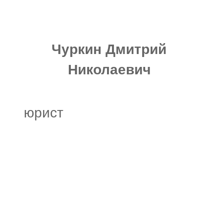
Чуркин Дмитрий
инже
Николаевич
юрист