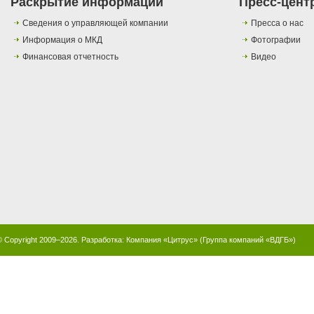
Раскрытие информации
Пресс-цент
Сведения о управляющей компании
Пресса о нас
Информация о МКД
Фотографии
Финансовая отчетность
Видео
© Copyright 2009–2026. Разработка:
Компания «Цитрус»
(
Группа компаний «ВДГБ»
)