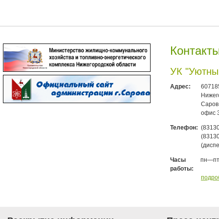
Контакт
УК "Уютны
Адрес:
607185
Нижего
Саров,
офис 3
Телефон:
(83130
(83130
(дисп
пн—п
Часы
работы:
подро