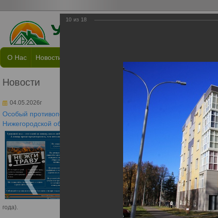
10
из
18
О Нас
Новости
Пресс-Центр
Документы
Раскрытие Инф
Новости
Обслужив
04.05.2026г
Обслуживаемые д
Особый противопожарный режим в
Нижегородской области
С 30 апреля 2026 года
на всей территории
Нижегородской области
установлен Особый
противопожарный
режим!
(Постановление
Правительства
Нижегородской области
N 176 от 30.04.2026
года).