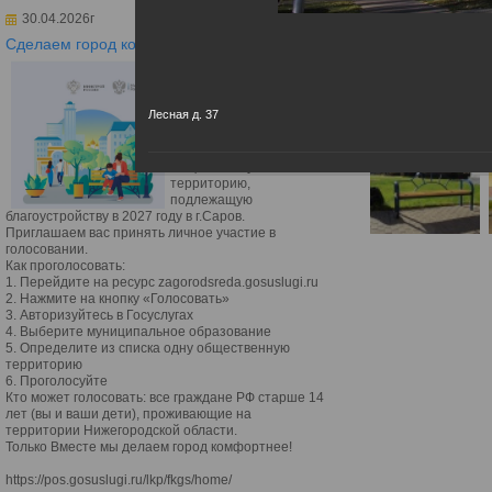
30.04.2026г
Сделаем город комфортнее
Уважаемые жители
города Сарова!
С 21 апреля по 12 июня
Лесная д. 37
2026 года проходит
голосование, которое
должно определить
общественную
территорию,
подлежащую
благоустройству в 2027 году в г.Саров.
Приглашаем вас принять личное участие в
голосовании.
Как проголосовать:
1. Перейдите на ресурс zagorodsreda.gosuslugi.ru
2. Нажмите на кнопку «Голосовать»
3. Авторизуйтесь в Госуслугах
4. Выберите муниципальное образование
5. Определите из списка одну общественную
территорию
6. Проголосуйте
Кто может голосовать: все граждане РФ старше 14
лет (вы и ваши дети), проживающие на
территории Нижегородской области.
Только Вместе мы делаем город комфортнее!
https://pos.gosuslugi.ru/lkp/fkgs/home/