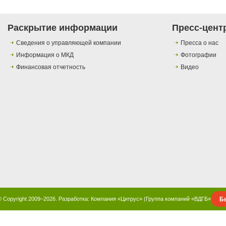
Раскрытие информации
Пресс-цент
Сведения о управляющей компании
Пресса о нас
Информация о МКД
Фотографии
Финансовая отчетность
Видео
Б
© Copyright 2009–2026. Разработка:
Компания «Цитрус»
(
Группа компаний «ВДГБ»
)