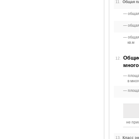
11.
Общая пл
общая
общая
общая
кв.м
Общие
12.
много
площад
в мног
площад
не при
13.
Класс эн