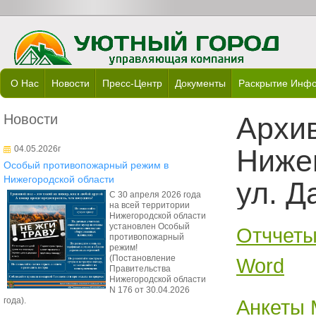
О Нас
Новости
Пресс-Центр
Документы
Раскрытие Инф
Новости
Архи
04.05.2026г
Нижег
Особый противопожарный режим в
Нижегородской области
ул. Д
С 30 апреля 2026 года
на всей территории
Нижегородской области
установлен Особый
Отччеты
противопожарный
режим!
(Постановление
Word
Правительства
Нижегородской области
N 176 от 30.04.2026
Анкеты 
года).