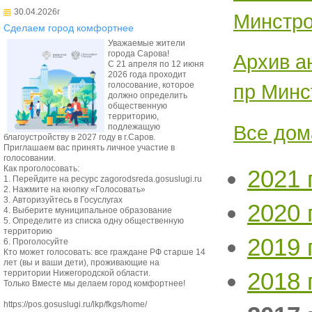
30.04.2026г
Минстро
Сделаем город комфортнее
Уважаемые жители
города Сарова!
Архив а
С 21 апреля по 12 июня
2026 года проходит
голосование, которое
пр Минс
должно определить
общественную
территорию,
Все дом
подлежащую
благоустройству в 2027 году в г.Саров.
Приглашаем вас принять личное участие в
голосовании.
Как проголосовать:
2021 
1. Перейдите на ресурс zagorodsreda.gosuslugi.ru
2. Нажмите на кнопку «Голосовать»
3. Авторизуйтесь в Госуслугах
2020 
4. Выберите муниципальное образование
5. Определите из списка одну общественную
территорию
2019 
6. Проголосуйте
Кто может голосовать: все граждане РФ старше 14
лет (вы и ваши дети), проживающие на
2018 
территории Нижегородской области.
Только Вместе мы делаем город комфортнее!
https://pos.gosuslugi.ru/lkp/fkgs/home/