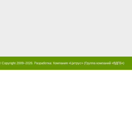
© Copyright 2009–2026. Разработка:
Компания «Цитрус»
(
Группа компаний «ВДГБ»
)