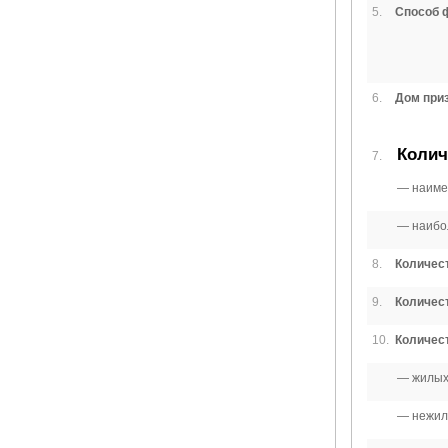
5.
Способ ф
6.
Дом при
Колич
7.
наиме
наибо
8.
Количест
9.
Количест
10.
Количест
жилых,
нежилы