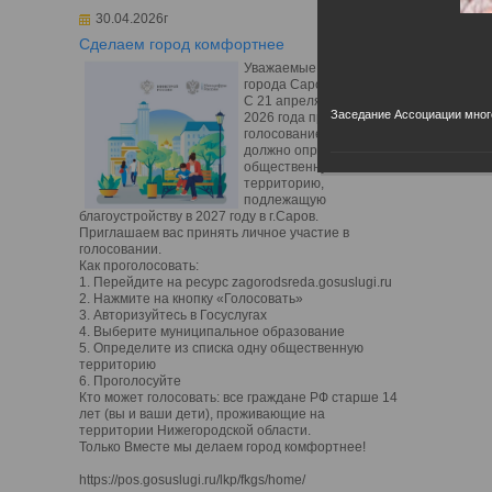
30.04.2026г
Сделаем город комфортнее
Уважаемые жители
города Сарова!
С 21 апреля по 12 июня
Заседание Ассоциации мног
2026 года проходит
голосование, которое
должно определить
общественную
территорию,
подлежащую
благоустройству в 2027 году в г.Саров.
Приглашаем вас принять личное участие в
голосовании.
Как проголосовать:
1. Перейдите на ресурс zagorodsreda.gosuslugi.ru
2. Нажмите на кнопку «Голосовать»
3. Авторизуйтесь в Госуслугах
4. Выберите муниципальное образование
5. Определите из списка одну общественную
территорию
6. Проголосуйте
Кто может голосовать: все граждане РФ старше 14
лет (вы и ваши дети), проживающие на
территории Нижегородской области.
Только Вместе мы делаем город комфортнее!
https://pos.gosuslugi.ru/lkp/fkgs/home/