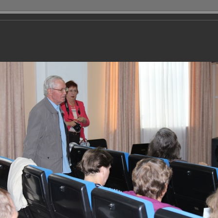
ытие Информации
Личный Кабинет
Объявления
едание Ассоциации многоквартирных до
ние Ассоциации многоквартирных домов г.Сарова.