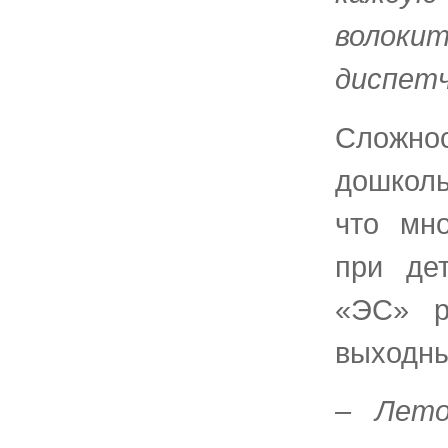
волоки
диспетч
Сложн
дошколь
что мн
при де
«ЭС» р
выходны
– Лет