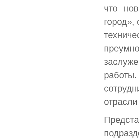
что но
город»,
техниче
преум
заслуж
работы.
сотруд
отрасли
Предст
подразд