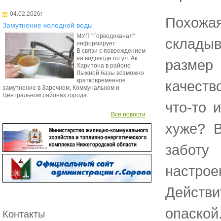
04.02.2026г
Похож
Замутнение холодной воды
МУП "Горводоканал"
складыв
информирует:
В связи с повреждением
на водоводе по ул. Ак.
размер
Харитона в районе
Лыжной базы возможно
кратковременное
качеств
замутнение в Заречном, Коммунальном и
Центральном районах города.
что-то 
Все новости
хуже? В
заботу
настрое
Действи
опаской
Контакты