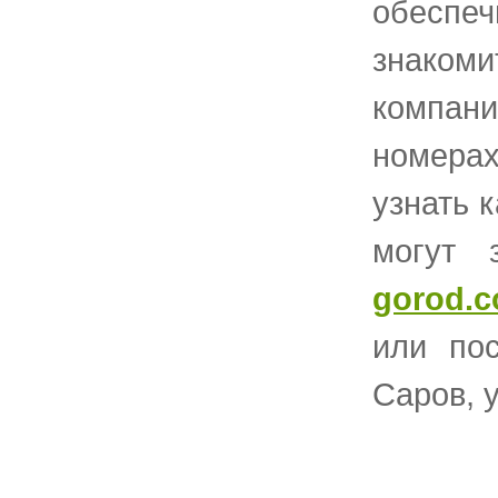
обеспеч
знаком
компан
номерах
узнать 
могут 
gorod.
или пос
Саров, у