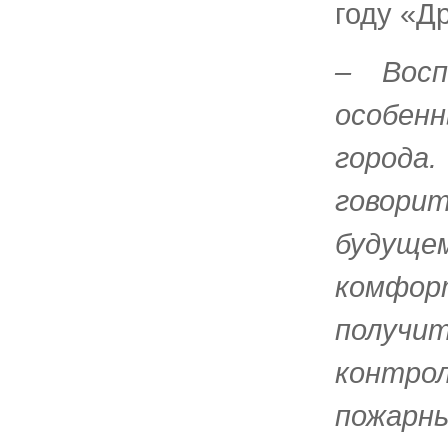
году «Д
– Восп
особен
города
говори
будуще
комфор
получит
контро
пожарн