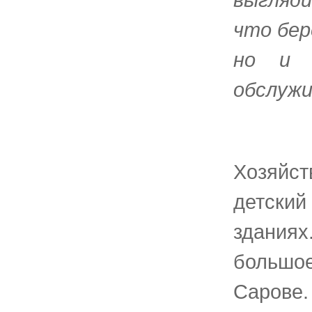
что бер
но и б
обслужи
Хозяйс
детски
здания
большо
Сарове.