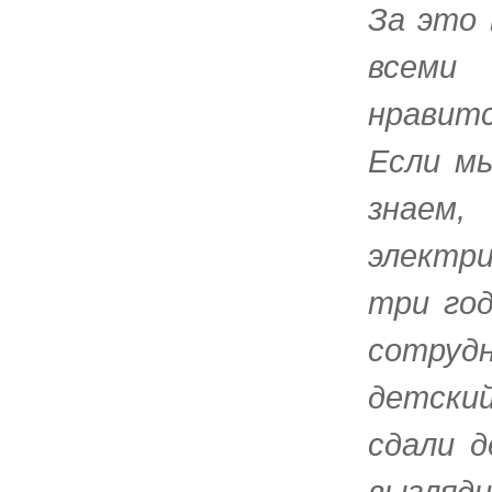
За это 
всеми 
нравит
Если м
знаем,
электри
три год
сотруд
детски
сдали д
выгляди