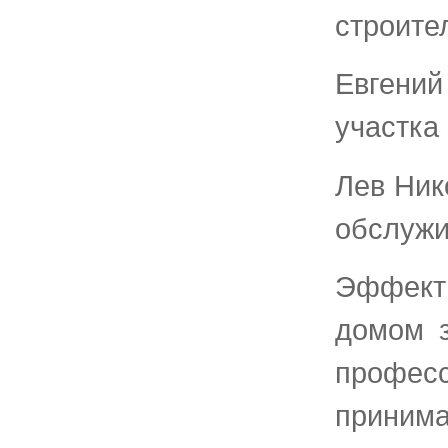
строите
Евгени
участка 
Лев Ник
обслужи
Эффекти
домом з
професс
приним