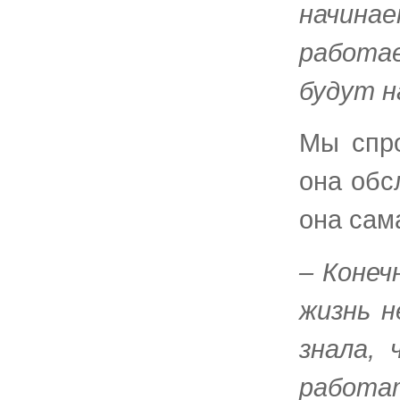
начин
работае
будут н
Мы спро
она обс
она сам
– Конеч
жизнь н
знала,
работа