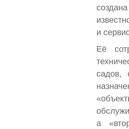
создана
известн
и сервис
Её сот
технич
садов, 
назначе
«объек
обслужи
а «вто