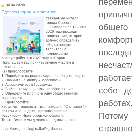
перемен
30.04.2026г
привыч
Сделаем город комфортнее
Уважаемые жители
города Сарова!
общего
С 21 апреля по 12 июня
2026 года проходит
голосование, которое
комфорт
должно определить
общественную
территорию,
последн
подлежащую
благоустройству в 2027 году в г.Саров.
несчас
Приглашаем вас принять личное участие в
голосовании.
Как проголосовать:
работае
1. Перейдите на ресурс zagorodsreda.gosuslugi.ru
2. Нажмите на кнопку «Голосовать»
3. Авторизуйтесь в Госуслугах
себе д
4. Выберите муниципальное образование
5. Определите из списка одну общественную
территорию
работах
6. Проголосуйте
Кто может голосовать: все граждане РФ старше 14
лет (вы и ваши дети), проживающие на
Потому 
территории Нижегородской области.
Только Вместе мы делаем город комфортнее!
страшно
https://pos.gosuslugi.ru/lkp/fkgs/home/