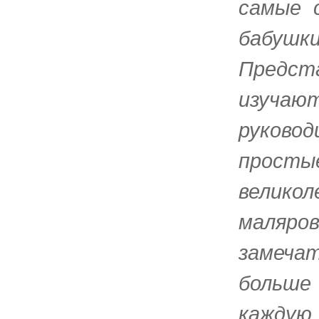
самые 
бабуш
Предст
изучаю
руково
просты
велико
маляр
замеча
больше
каждую 