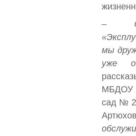
жизненн
– С 
«Эксплу
мы друж
уже о
рассказ
МБДОУ 
сад № 2
Артюхов
обслуж