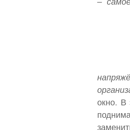
– само
напря
организ
окно. В
поднима
заменит