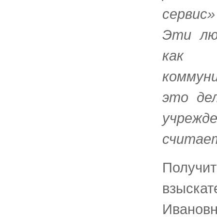
сервис»
Эти лю
как 
коммун
это де
учреж
считает
Получ
взыска
Ивановн