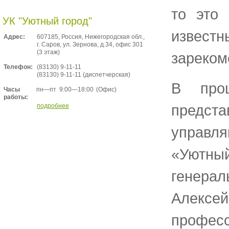
то это
УК "Уютный город"
изве
Адрес:
607185, Россия, Нижегородская обл.,
г. Саров, ул. Зернова, д.34, офис 301
(3 этаж)
зареком
Телефон:
(83130) 9-11-11
(83130) 9-11-11 (диспетчерская)
В про
пн—пт
9:00—18:00
(Офис)
Часы
работы:
предс
подробнее
управ
«Уютны
генерал
Алексей
профес