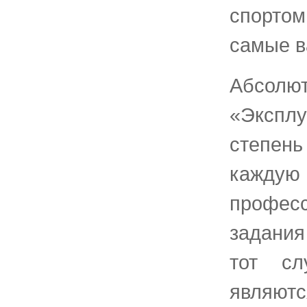
спорто
самые в
Абсол
«Эксплу
степен
каждую
профес
задания
тот сл
являютс