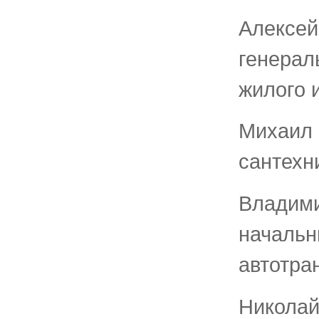
Алексе
генера
жилого 
Михаил 
сантехн
Влади
начальн
автотра
Никола