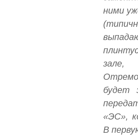
ними уж
(типичн
выпада
плинту
зале,
Отремон
будет 
переда
«ЭС», 
В перву