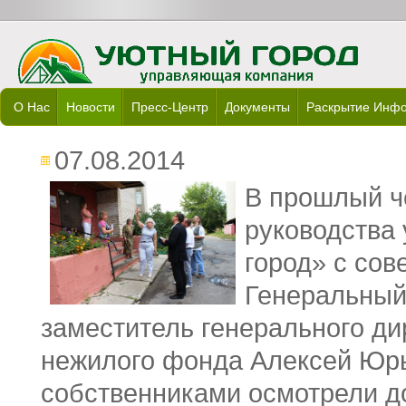
О Нас
Новости
Пресс-Центр
Документы
Раскрытие Инф
07.08.2014
В прошлый ч
руководства
город» с сов
Генеральный
заместитель генерального ди
нежилого фонда Алексей Юрь
собственниками осмотрели д