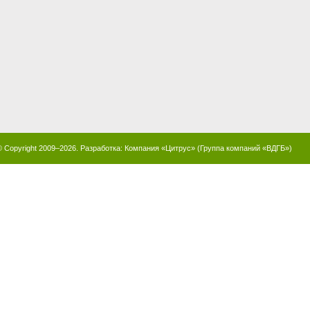
© Copyright 2009–2026. Разработка:
Компания «Цитрус»
(
Группа компаний «ВДГБ»
)