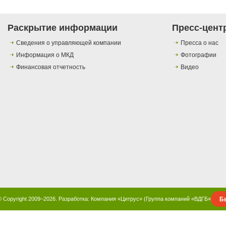
Раскрытие информации
Пресс-цент
Сведения о управляющей компании
Пресса о нас
Информация о МКД
Фотографии
Финансовая отчетность
Видео
Б
© Copyright 2009–2026. Разработка:
Компания «Цитрус»
(
Группа компаний «ВДГБ»
)