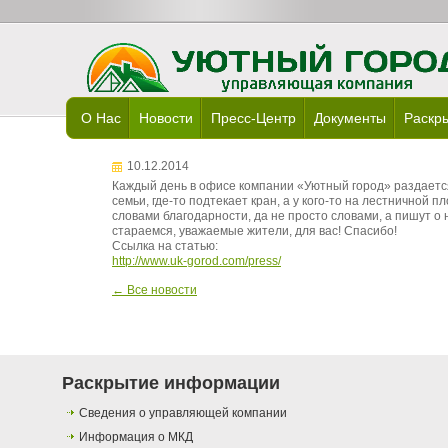
О Нас
Новости
Пресс-Центр
Документы
Раскр
10.12.2014
Каждый день в офисе компании «Уютный город» раздается 
семьи, где-то подтекает кран, а у кого-то на лестничной
словами благодарности, да не просто словами, а пишут о 
стараемся, уважаемые жители, для вас! Спасибо!
Ссылка на статью:
http://www.uk-gorod.com/press/
← Все новости
Раскрытие информации
Сведения о управляющей компании
Информация о МКД