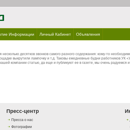
ытие Информации
Личный Кабинет
Объявления
несколько десятков звонков самого разного содержания: кому-то необходимо 
 площадке выкрутили лампочку и т.д. Таковы ежедневные будни работников УК 
нашей компании статью, да еще и публикуют ее в газете, мы очень радуемся 
Пресс-центр
И
Пресса о нас
Фотографии