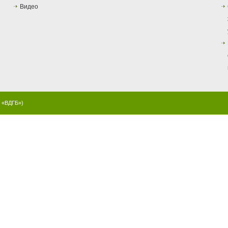
Видео
й «ВДГБ»
)