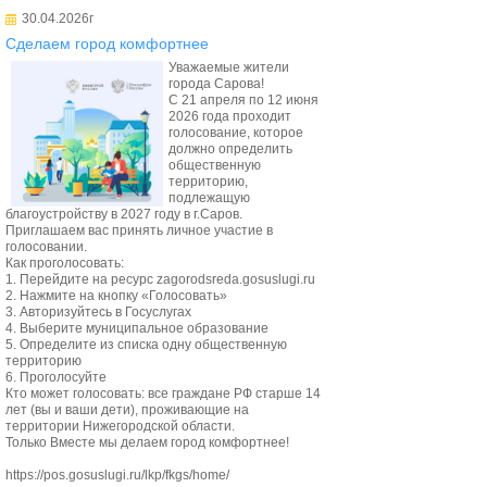
30.04.2026г
Сделаем город комфортнее
Уважаемые жители
города Сарова!
С 21 апреля по 12 июня
2026 года проходит
голосование, которое
должно определить
общественную
территорию,
подлежащую
благоустройству в 2027 году в г.Саров.
Приглашаем вас принять личное участие в
голосовании.
Как проголосовать:
1. Перейдите на ресурс zagorodsreda.gosuslugi.ru
2. Нажмите на кнопку «Голосовать»
3. Авторизуйтесь в Госуслугах
4. Выберите муниципальное образование
5. Определите из списка одну общественную
территорию
6. Проголосуйте
Кто может голосовать: все граждане РФ старше 14
лет (вы и ваши дети), проживающие на
территории Нижегородской области.
Только Вместе мы делаем город комфортнее!
https://pos.gosuslugi.ru/lkp/fkgs/home/