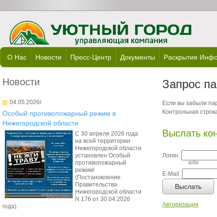
О Нас
Новости
Пресс-Центр
Документы
Раскрытие Инф
Новости
Запрос п
04.05.2026г
Если вы забыли пар
Контрольная строка
Особый противопожарный режим в
Нижегородской области
Выслать ко
С 30 апреля 2026 года
на всей территории
Нижегородской области
установлен Особый
Логин:
или
противопожарный
режим!
E-Mail:
(Постановление
Правительства
Выслать
Нижегородской области
N 176 от 30.04.2026
Авторизация
года).