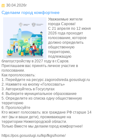
30.04.2026г
Сделаем город комфортнее
Уважаемые жители
города Сарова!
С 21 апреля по 12 июня
2026 года проходит
голосование, которое
должно определить
общественную
территорию,
подлежащую
благоустройству в 2027 году в г.Саров.
Приглашаем вас принять личное участие в
голосовании.
Как проголосовать:
1. Перейдите на ресурс zagorodsreda.gosuslugi.ru
2. Нажмите на кнопку «Голосовать»
3. Авторизуйтесь в Госуслугах
4. Выберите муниципальное образование
5. Определите из списка одну общественную
территорию
6. Проголосуйте
Кто может голосовать: все граждане РФ старше 14
лет (вы и ваши дети), проживающие на
территории Нижегородской области.
Только Вместе мы делаем город комфортнее!
https://pos.gosuslugi.ru/lkp/fkgs/home/