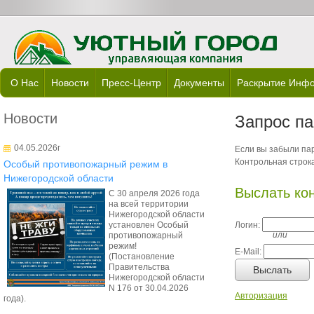
О Нас
Новости
Пресс-Центр
Документы
Раскрытие Инф
Новости
Запрос п
04.05.2026г
Если вы забыли пар
Контрольная строка
Особый противопожарный режим в
Нижегородской области
Выслать ко
С 30 апреля 2026 года
на всей территории
Нижегородской области
установлен Особый
Логин:
или
противопожарный
режим!
E-Mail:
(Постановление
Правительства
Выслать
Нижегородской области
N 176 от 30.04.2026
Авторизация
года).